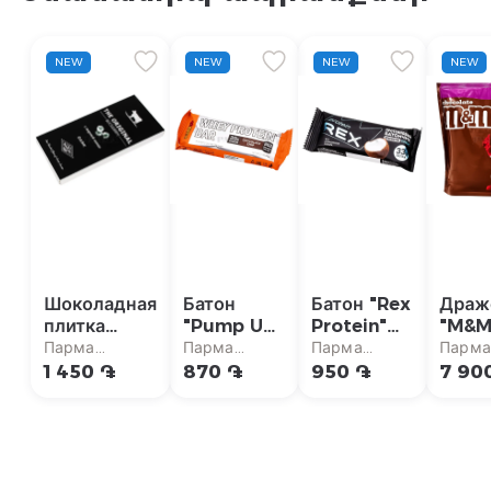
NEW
NEW
NEW
NEW
Шоколадная
Батон
Батон "Rex
Драж
плитка
"Pump Up
Protein"
"M&M
"Bucheron
Protein"
коко, без
шоко
Парма
Парма
Парма
Парма
The
шоколад,
сахара 50г
800г
супермаркет
супермаркет
супермаркет
супер
1 450 ֏
870 ֏
950 ֏
7 90
Original"
без сахара
темная,
60г
морская
соль 72%
90г