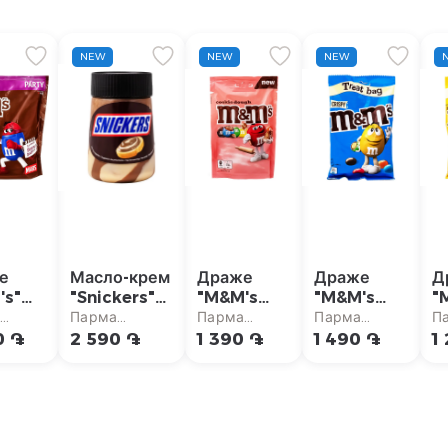
NEW
NEW
NEW
е
Масло-крем
Драже
Драже
Д
's"
"Snickers"
"M&M's
"M&M's
"
лад
шоколадное
Cookie
Crispy"
а
Парма
Парма
Парма
П
350г
Dough"
77г
1
маркет
супермаркет
супермаркет
супермаркет
с
0 ֏
2 590 ֏
1 390 ֏
1 490 ֏
1
102г