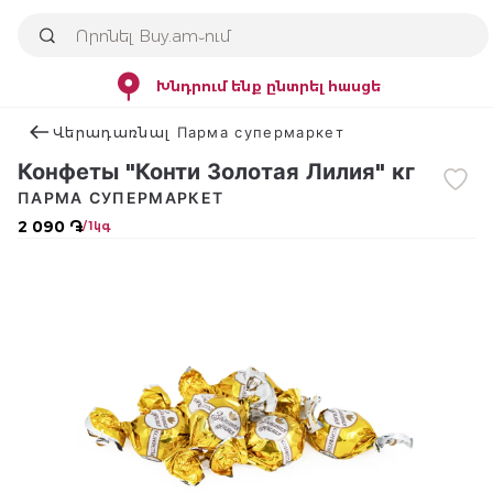
Խնդրում ենք ընտրել հասցե
Վերադառնալ Парма супермаркет
Конфеты "Конти Золотая Лилия" кг
ПАРМА СУПЕРМАРКЕТ
2 090 ֏
/ 1կգ