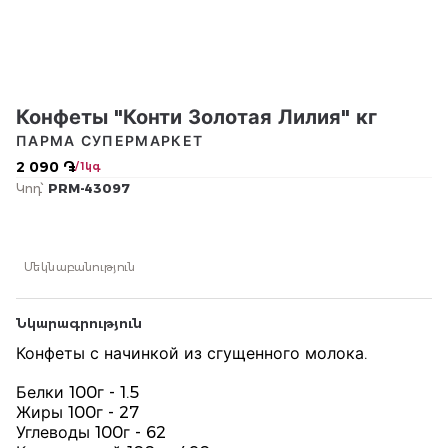
Конфеты "Конти Золотая Лилия" кг
ПАРМА СУПЕРМАРКЕТ
2 090 ֏
/ 1կգ
Կոդ՝
PRM-43097
Մեկնաբանություն
Նկարագրություն
Конфеты с начинкой из сгущенного молока.
Белки 100г - 1.5
Жиры 100г - 27
Углеводы 100г - 62