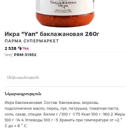
Икра "Yan" баклажановая 260г
ПАРМА СУПЕРМАРКЕТ
2 538 ֏
/ 1կգ
Կոդ՝
PRM-31952
Մեկնաբանություն
Նկարագրություն
Икра баклажановая. Состав: баклажаны, морковь,
подсолнечное масло, перец, лук, петрушка, томатная паста,
соль, сахар, специи. Белки г / 100 г -1.75 Ккал 100 г -160.2 Жиры
100 г -14.4 Углеводы 100 г -5 Хранить при температуре от +2 °
C до + 6 ° C.