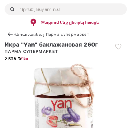
Խնդրում ենք ընտրել հասցե
Վերադառնալ Парма супермаркет
Икра "Yan" баклажановая 260г
ПАРМА СУПЕРМАРКЕТ
2 538 ֏
/ 1կգ