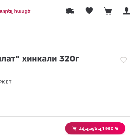
նտրել հասցե
лат" хинкали 320г
РКЕТ
Ավելացնել 1 990 ֏