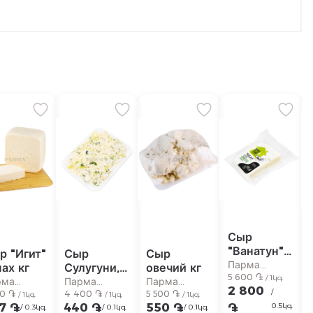
Сыр
"Ванатун"
р "Игит"
Сыр
Сыр
чанах 50%
Парма
ах кг
Сулугуни,
овечий кг
кг
5 600 ֏
супермаркет
/ 1կգ
копченый
рма
Парма
Парма
2 800
/
90 ֏
кг
4 400 ֏
5 500 ֏
ермаркет
супермаркет
супермаркет
/ 1կգ
/ 1կգ
/ 1կգ
7 ֏
440 ֏
550 ֏
֏
0.5կգ
/ 0.3կգ
/ 0.1կգ
/ 0.1կգ