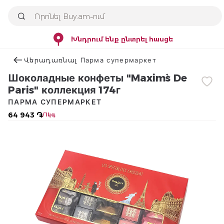
Խնդրում ենք ընտրել հասցե
Վերադառնալ Парма супермаркет
Шоколадные конфеты "Maxim`s De
Paris" коллекция 174г
ПАРМА СУПЕРМАРКЕТ
64 943 ֏
/ 1կգ