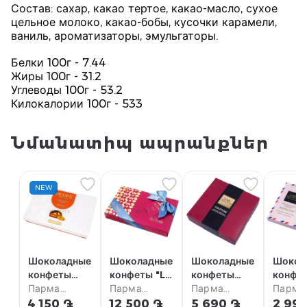
Состав: сахар, какао тертое, какао-масло, сухое
цельное молоко, какао-бобы, кусочки карамели,
ваниль, ароматизаторы, эмульгаторы.
Белки 100г - 7.44
Жиры 100г - 31.2
Углеводы 100г - 53.2
Килокалории 100г - 533
Նմանատիպ ապրանքներ
NEW
Шоколадные
Шоколадные
Шоколадные
Шокол
конфеты
конфеты "La
конфеты
конфе
"Perfe"
Парма
Perla"
Парма
"Марк
Парма
"Марк
Парма
темные,
супермаркет
коллекция
супермаркет
Севуни"
супермаркет
Севун
супер
4 150 ֏
12 500 ֏
5 690 ֏
2 99