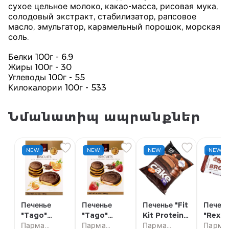
сухое цельное молоко, какао-масса, рисовая мука,
солодовый экстракт, стабилизатор, рапсовое
масло, эмульгатор, карамельный порошок, морская
соль.
Белки 100г - 6.9
Жиры 100г - 30
Углеводы 100г - 55
Килокалории 100г - 533
Նմանատիպ ապրանքներ
NEW
NEW
NEW
NEW
Печенье
Печенье
Печенье "Fit
Печен
"Tago"
"Tago"
Kit Protein"
"Rex"
апельсин
Парма
клубника
Парма
двойной
Парма
брауни
Парма