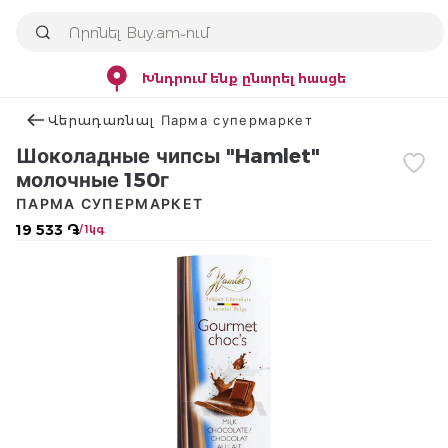
Խնդրում ենք ընտրել հասցե
Վերադառնալ Парма супермаркет
Шоколадные чипсы "Hamlet"
молочные 150г
ПАРМА СУПЕРМАРКЕТ
19 533 ֏
/ 1կգ