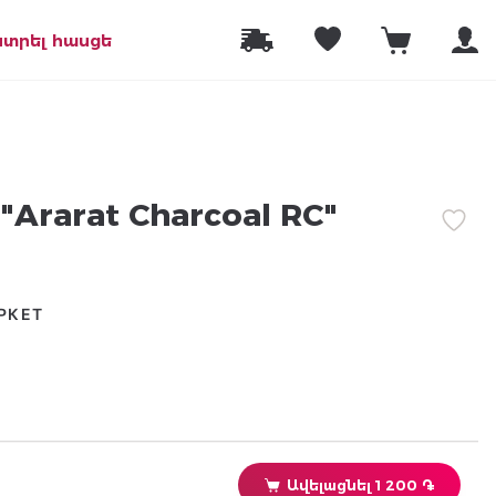
նտրել հասցե
"Ararat Charcoal RC"
РКЕТ
Ավելացնել 1 200 ֏