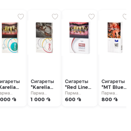
игареты
Сигареты
Сигареты
Сигареты
Karelia
"Karelia
"Red Line
"MT Blue
Ome
Ome
Superkings"
Slims"
арма
Парма
Парма
Парма
uperslims
Superslims
упермаркет
супермаркет
супермаркет
супермаркет
 000 ֏
1 000 ֏
600 ֏
800 ֏
hite
White"
enthol"