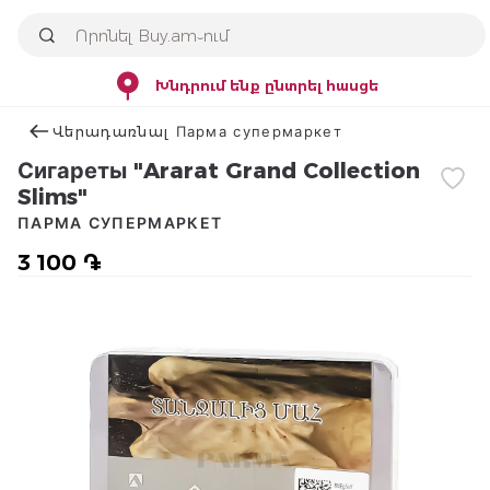
Խնդրում ենք ընտրել հասցե
Վերադառնալ Парма супермаркет
Сигареты "Ararat Grand Collection
Slims"
ПАРМА СУПЕРМАРКЕТ
3 100 ֏