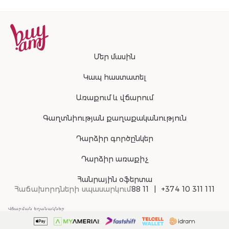
Մեր մասին
Կապ հաստատել
Առաքում և վճարում
Գաղտնիության քաղաքականություն
Դարձիր գործընկեր
Դարձիր առաքիչ
Հանրային օֆերտա
Հաճախորդների սպասարկում
88 11
+374 10 311 111
Վճարման եղանակներ