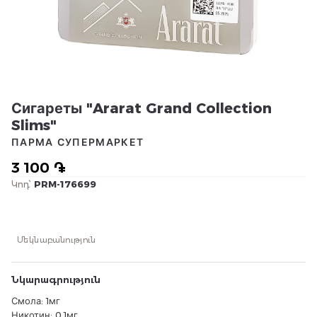
Сигареты "Ararat Grand Collection
Slims"
ПАРМА СУПЕРМАРКЕТ
3 100 ֏
Կոդ՝
PRM-176699
Մեկնաբանություն
Նկարագրություն
Смола: 1мг
Никотин: 0.1мг