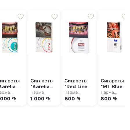
игареты
Сигареты
Сигареты
Сигареты
Karelia
"Karelia
"Red Line
"MT Blue
Ome
Ome
Superkings"
Slims"
арма
Парма
Парма
Парма
uperslims
Superslims
упермаркет
супермаркет
супермаркет
супермаркет
 000 ֏
1 000 ֏
600 ֏
800 ֏
hite
White"
enthol"