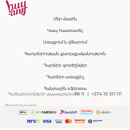
Մեր մասին
Կապ հաստատել
Առաքում և վճարում
Գաղտնիության քաղաքականություն
Դարձիր գործընկեր
Դարձիր առաքիչ
Հանրային օֆերտա
Հաճախորդների սպասարկում
88 11
+374 10 311 111
Վճարման եղանակներ