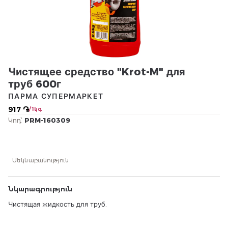
Чистящее средство "Krot-M" для
труб 600г
ПАРМА СУПЕРМАРКЕТ
917 ֏
/ 1կգ
Կոդ՝
PRM-160309
Մեկնաբանություն
Նկարագրություն
Чистящая жидкость для труб.