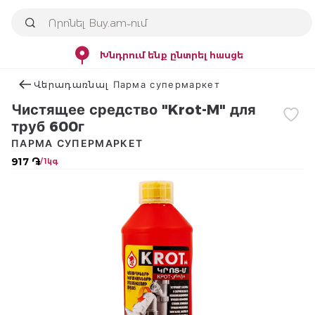
Խնդրում ենք ընտրել հասցե
Վերադառնալ Парма супермаркет
Чистящее средство "Krot-M" для
труб 600г
ПАРМА СУПЕРМАРКЕТ
917 ֏
/ 1կգ