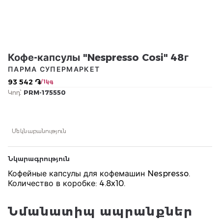
Кофе-капсулы "Nespresso Cosi" 48г
ПАРМА СУПЕРМАРКЕТ
93 542 ֏
/ 1կգ
Կոդ՝
PRM-175550
Մեկնաբանություն
Նկարագրություն
Кофейные капсулы для кофемашин Nespresso.
Количество в коробке: 4.8x10.
Նմանատիպ ապրանքներ