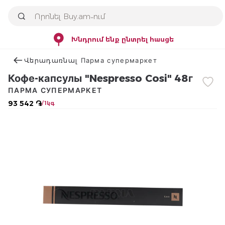
Խնդրում ենք ընտրել հասցե
Վերադառնալ Парма супермаркет
Кофе-капсулы "Nespresso Cosi" 48г
ПАРМА СУПЕРМАРКЕТ
93 542 ֏
/ 1կգ