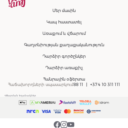
Մեր մասին
Կապ հաստատել
Առաքում և վճարում
Գաղտնիության քաղաքականություն
Դարձիր գործընկեր
Դարձիր առաքիչ
Հանրային օֆերտա
Հաճախորդների սպասարկում
88 11
+374 10 311 111
Վճարման եղանակներ