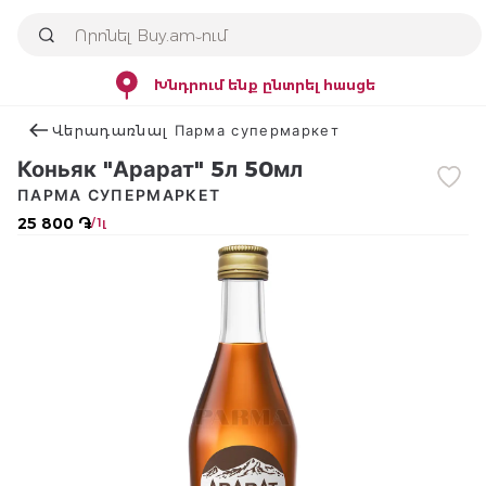
Խնդրում ենք ընտրել հասցե
Վերադառնալ Парма супермаркет
Коньяк "Арарат" 5л 50мл
ПАРМА СУПЕРМАРКЕТ
25 800 ֏
/ 1լ