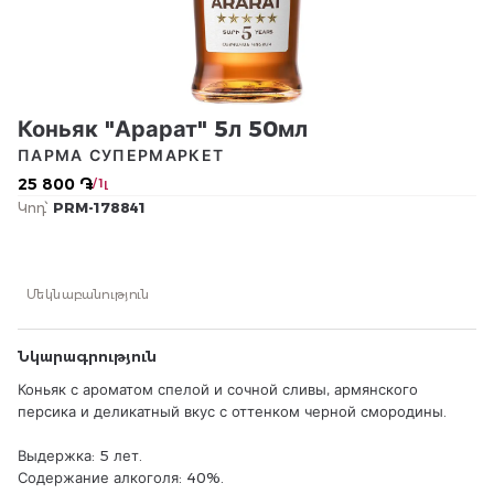
Коньяк "Арарат" 5л 50мл
ПАРМА СУПЕРМАРКЕТ
25 800 ֏
/ 1լ
Կոդ՝
PRM-178841
Մեկնաբանություն
Նկարագրություն
Коньяк с ароматом спелой и сочной сливы, армянского
персика и деликатный вкус с оттенком черной смородины.
Выдержка: 5 лет.
Содержание алкоголя: 40%.