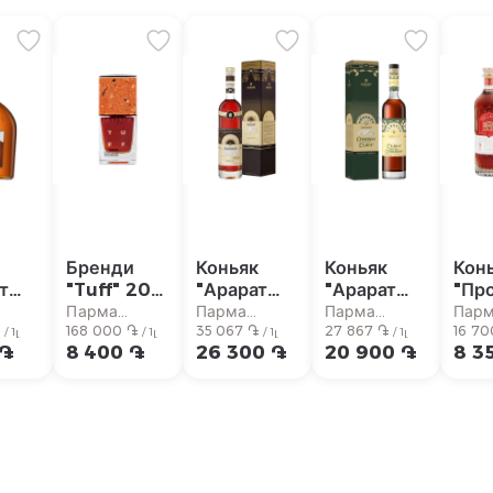
к
Бренди
Коньяк
Коньяк
Кон
т
"Tuff" 20л
"Арарат
"Арарат
"Пр
л
50мл
Армениа"
Отборни"
7л 
Парма
Парма
Парма
Пар
л
֏
168 000 ֏
10л 750мл
35 067 ֏
7л 750мл
27 867 ֏
16 70
аркет
супермаркет
супермаркет
супермаркет
супе
/ 1լ
/ 1լ
/ 1լ
/ 1լ
 ֏
8 400 ֏
26 300 ֏
20 900 ֏
8 3