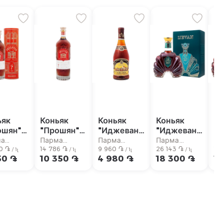
ьяк
Коньяк
Коньяк
Коньяк
К
ошян"
"Прошян"
"Иджеван"
"Иджеван
"
500мл
7л 700мл
5л 500мл
Special
S
ма
Парма
Парма
Парма
П
0 ֏
14 786 ֏
9 960 ֏
Edition"
26 143 ֏
E
17
рмаркет
супермаркет
супермаркет
супермаркет
с
/ 1լ
/ 1լ
/ 1լ
/ 1լ
50 ֏
10 350 ֏
4 980 ֏
18 300 ֏
1
12л 700ml
8