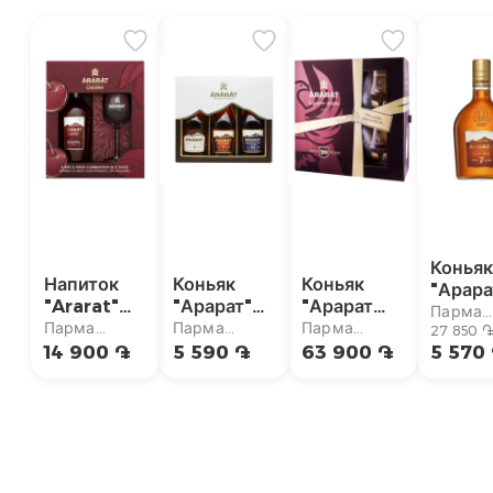
Конья
Напиток
Коньяк
Коньяк
"Арара
"Ararat"
"Арарат"
"Арарат
Ани" 7
Парма
вишневый,
3шт 50мл
Наири"
Парма
Парма
Парма
200м
27 850 
суперм
+1 стакана
20л
супермаркет
супермаркет
супермаркет
14 900 ֏
5 590 ֏
63 900 ֏
5 570
700мл
700мл