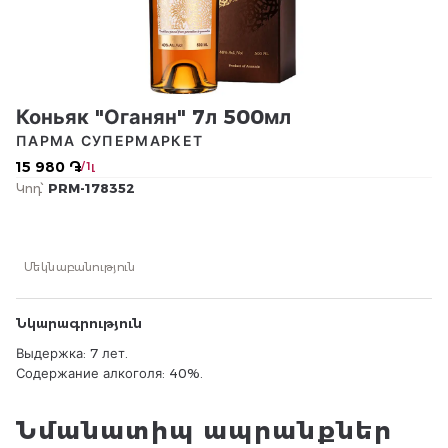
Коньяк "Оганян" 7л 500мл
ПАРМА СУПЕРМАРКЕТ
15 980 ֏
/ 1լ
Կոդ՝
PRM-178352
Մեկնաբանություն
Նկարագրություն
Выдержка: 7 лет.
Содержание алкоголя: 40%.
Նմանատիպ ապրանքներ