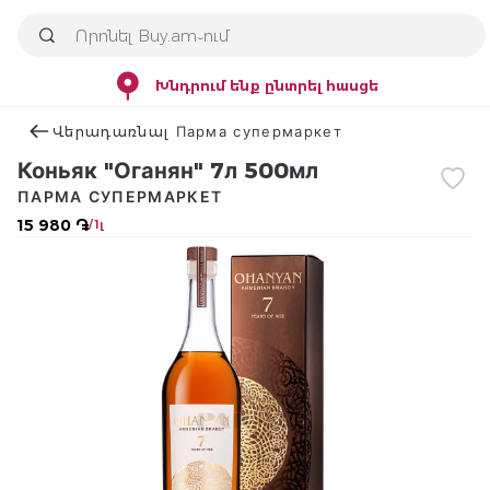
Խնդրում ենք ընտրել հասցե
Վերադառնալ Парма супермаркет
Коньяк "Оганян" 7л 500мл
ПАРМА СУПЕРМАРКЕТ
15 980 ֏
/ 1լ