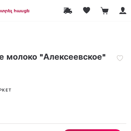
նտրել հասցե
е молоко "Алексеевское"
РКЕТ