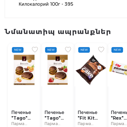
Килокалорий 100г - 395
Նմանատիպ ապրանքներ
NEW
NEW
NEW
NEW
Печенье
Печенье
Печенье
Печен
"Tago"
"Tago"
"Fit Kit
"Rex"
апельсин
клубника
Protein"
брауни
Парма
Парма
Парма
Парма