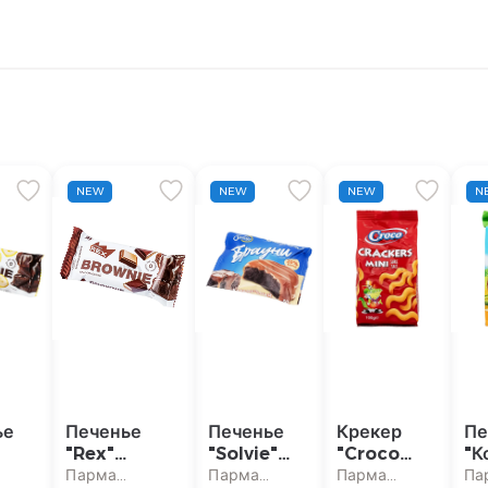
NEW
NEW
NEW
N
ье
Печенье
Печенье
Крекер
Пе
"Rex"
"Solvie"
"Croco
"К
,
брауни,
брауни,
Mini Sare
хл
Парма
Парма
Парма
Па