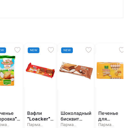
EW
NEW
NEW
ченье
Вафли
Шоколадный
Печенье
оровка"
"Loacker"
бисквит
для
опья
фундук 19г
"Milino" 26г
тирамису
рма
Парма
Парма
Парма