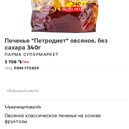
Печенье "Петродиет" овсяное, без
сахара 340г
ПАРМА СУПЕРМАРКЕТ
3 706 ֏
/ 1կգ
Կոդ՝
PRM-173859
Մեկնաբանություն
Նկարագրություն
Овсяное классическое печенье на основе
фруктозы.