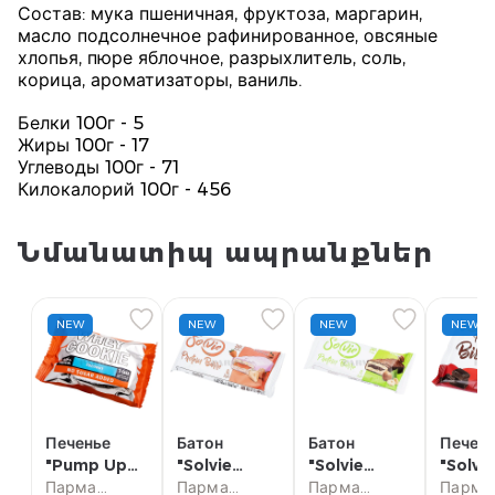
Состав: мука пшеничная, фруктоза, маргарин,
масло подсолнечное рафинированное, овсяные
хлопья, пюре яблочное, разрыхлитель, соль,
корица, ароматизаторы, ваниль.
Белки 100г - 5
Жиры 100г - 17
Углеводы 100г - 71
Килокалорий 100г - 456
Նմանատիպ ապրանքներ
NEW
NEW
NEW
NEW
Печенье
Батон
Батон
Печен
"Pump Up
"Solvie
"Solvie
"Solvi
Protein"
Парма
Protein"
Парма
Protein"
Парма
Protei
Парма