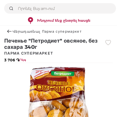
Խնդրում ենք ընտրել հասցե
Վերադառնալ Парма супермаркет
Печенье "Петродиет" овсяное, без
сахара 340г
ПАРМА СУПЕРМАРКЕТ
3 706 ֏
/ 1կգ