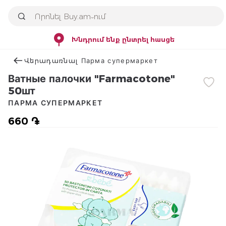
Խնդրում ենք ընտրել հասցե
Վերադառնալ Парма супермаркет
Ватные палочки "Farmacotone"
50шт
ПАРМА СУПЕРМАРКЕТ
660 ֏