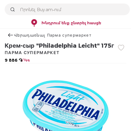
Խնդրում ենք ընտրել հասցե
Վերադառնալ Парма супермаркет
Крем-сыр "Philadelphia Leicht" 175г
ПАРМА СУПЕРМАРКЕТ
9 886 ֏
/ 1կգ