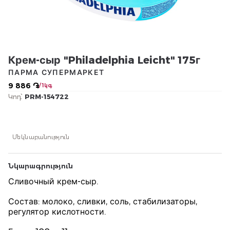
Крем-сыр "Philadelphia Leicht" 175г
ПАРМА СУПЕРМАРКЕТ
9 886 ֏
/ 1կգ
Կոդ՝
PRM-154722
Մեկնաբանություն
Նկարագրություն
Сливочный крем-сыр.
Состав: молоко, сливки, соль, стабилизаторы,
регулятор кислотности.