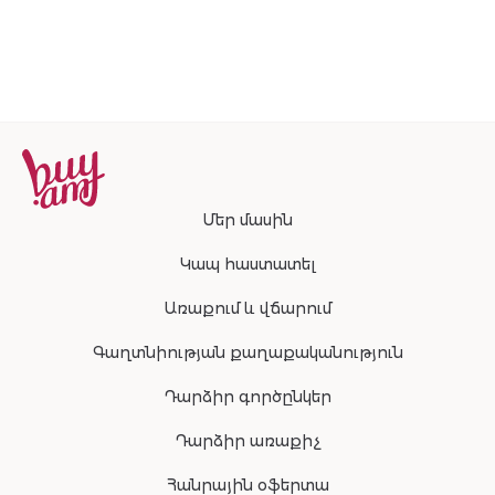
Մեր մասին
Կապ հաստատել
Առաքում և վճարում
Գաղտնիության քաղաքականություն
Դարձիր գործընկեր
Դարձիր առաքիչ
Հանրային օֆերտա