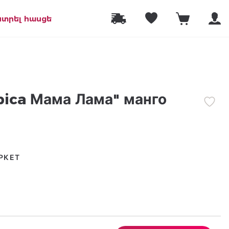
նտրել հասցե
pica Мама Лама" манго
РКЕТ