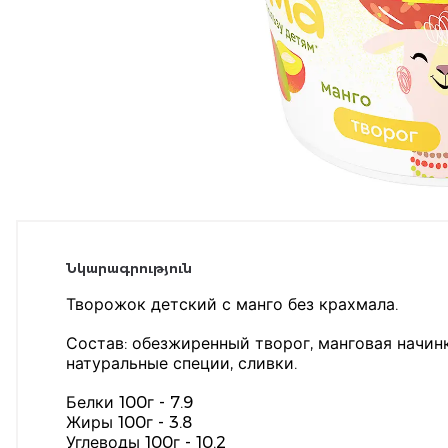
Նկարագրություն
Творожок детский с манго без крахмала.
Состав: обезжиренный творог, манговая начинк
натуральные специи, сливки.
Белки 100г - 7.9
Жиры 100г - 3.8
Углеводы 100г -
10.2