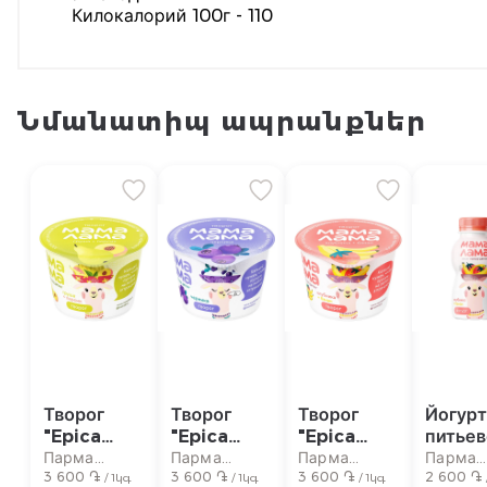
Килокалорий 100г - 110
Նմանատիպ ապրանքներ
Творог
Творог
Творог
Йогур
"Epica
"Epica
"Epica
питье
Мама
Мама
Мама
"Epica
Парма
Парма
Парма
Парма
Лама"
3 600 ֏
Лама"
3 600 ֏
Лама"
3 600 ֏
Мама
2 600 ֏
супермаркет
супермаркет
супермаркет
суперм
/ 1կգ
/ 1կգ
/ 1կգ