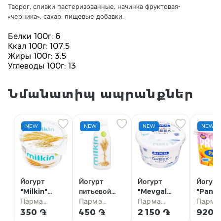
Творог, сливки пастеризованные, начинка фруктовая-
«черника», сахар, пищевые добавки.
Белки 100г: 6
Ккал 100г: 107.5
Жиры 100г: 3.5
Углеводы 100г: 13
Նմանատիպ ապրանքներ
NEW
NEW
NEW
NEW
Йогурт
Йогурт
Йогурт
Йогур
"Milkin"
питьевой
"Mevgal
"Pana
зерновой
Парма
"Milkin"
Парма
Greek" без
Парма
Protei
Парма
2.5% 160г
супермаркет
зерновой
супермаркет
глютена 10%
супермаркет
манго,
супер
350 ֏
450 ֏
2 150 ֏
920 
1.5% 300г
500г
семен