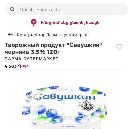
Խնդրում ենք ընտրել հասցե
Վերադառնալ Парма супермаркет
Творожный продукт "Савушкин"
черника 3.5% 120г
ПАРМА СУПЕРМАРКЕТ
4 583 ֏
/ 1կգ