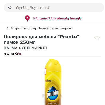
Խնդրում ենք ընտրել հասցե
Վերադառնալ Парма супермаркет
Полироль для мебели "Pronto"
лимон 250мл
ПАРМА СУПЕРМАРКЕТ
9 400 ֏
/ 1լ