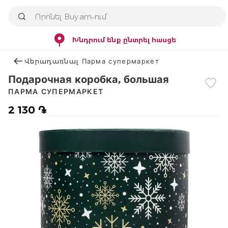
Խնդրում ենք ընտրել հասցե
Վերադառնալ Парма супермаркет
Подарочная коробка, большая
ПАРМА СУПЕРМАРКЕТ
2 130 ֏