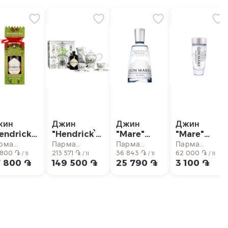
жин
Джин
Джин
Джин
endricks"
"Hendrick՝s"
"Mare"
"Mare"
+чайный
700мл
50мл
рма
Парма
Парма
Парма
 800 ֏
набор
213 571 ֏
36 843 ֏
62 000 ֏
пермаркет
супермаркет
супермаркет
супермаркет
/ 1l
/ 1l
/ 1l
/ 1l
 800 ֏
149 500 ֏
25 790 ֏
3 100 ֏
700мл