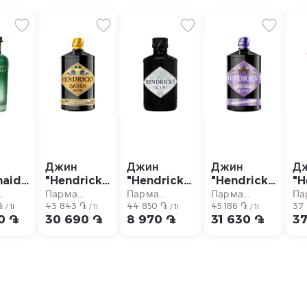
Джин
Джин
Джин
Д
maid
"Hendrick՝s
"Hendricks"
"Hendrick՝s
"H
Oasium"
200мл
Grand
1л
Парма
Парма
Парма
Па
л
֏
700мл
43 843 ֏
44 850 ֏
Cabarey"
45 186 ֏
37
аркет
супермаркет
супермаркет
супермаркет
су
/ 1l
/ 1l
/ 1l
/ 1l
0 ֏
30 690 ֏
8 970 ֏
31 630 ֏
37
700мл