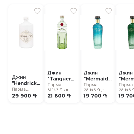
Джин
Джин
Джин
Джин
"Tanqueray
"Mermaid"
"Mer
"Hendrick՝s
No. Ten"
700мл
Zest"
Парма
Парма
Парма
Another"
Парма
700мл
31 143 ֏
28 143 ֏
700м
28 143 
супермаркет
супермаркет
суперм
/ 1l
/ 1l
700мл
супермаркет
29 900 ֏
21 800 ֏
19 700 ֏
19 70