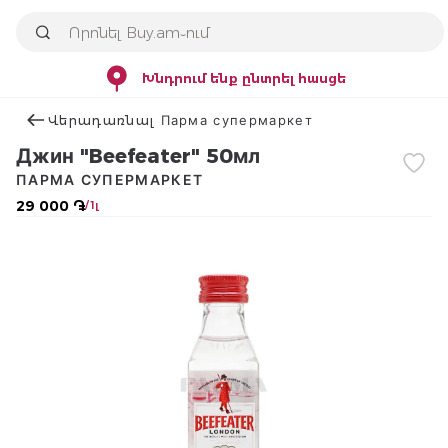
Խնդրում ենք ընտրել հասցե
Վերադառնալ Парма супермаркет
Джин "Beefeater" 50мл
ПАРМА СУПЕРМАРКЕТ
29 000 ֏
/ 1լ