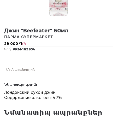
Джин "Beefeater" 50мл
ПАРМА СУПЕРМАРКЕТ
29 000 ֏
/ 1լ
Կոդ՝
PRM-163954
Մեկնաբանություն
Նկարագրություն
Лондонский сухой джин.
Содержание алкоголя: 47%.
Նմանատիպ ապրանքներ