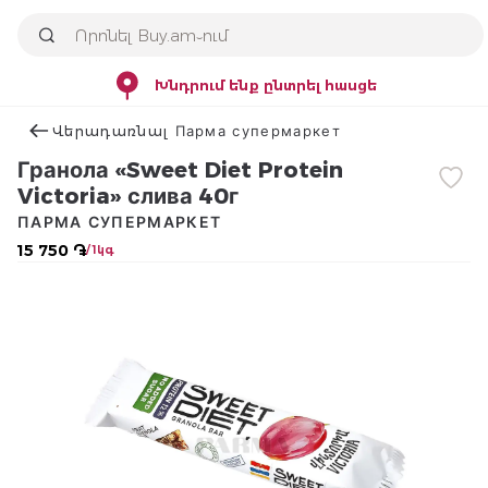
Խնդրում ենք ընտրել հասցե
Վերադառնալ Парма супермаркет
Гранола «Sweet Diet Protein
Victoria» слива 40г
ПАРМА СУПЕРМАРКЕТ
15 750 ֏
/ 1կգ