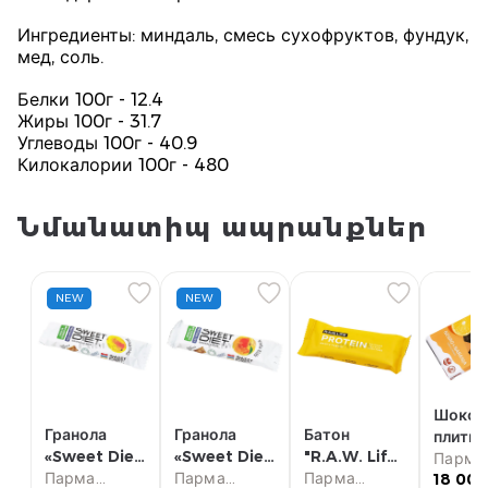
Ингредиенты: миндаль, смесь сухофруктов, фундук,
мед, соль.
Белки 100г - 12.4
Жиры 100г - 31.7
Углеводы 100г - 40.9
Килокалории 100г - 480
Նմանատիպ ապրանքներ
NEW
NEW
Шокол
Гранола
Гранола
Батон
плитка
«Sweet Diet
«Sweet Diet
"R.A.W. Life"
"Torra
Парма
Protein»
Парма
Protein»
Парма
манго пудинг
Парма
18 000
молочн
супер