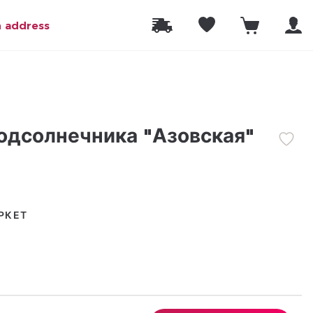
n address
одсолнечника "Азовская"
РКЕТ