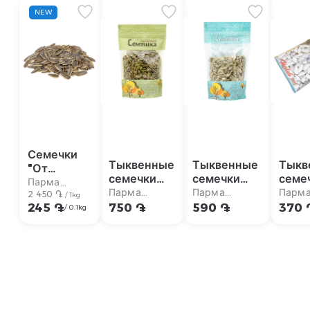
NEW
Семечки
Тыквенные
Тыквенные
Тыкв
"От
семечки
семечки
семе
Мартина" с
Парма
"Семушка"
"Семушка"
"Хал
Парма
Парма
Парм
солью кг
2 450 ֏
супермаркет
/ 1kg
очищенные
очищенные,
50г
супермаркет
супермаркет
супер
245 ֏
750 ֏
590 ֏
370 
/ 0.1kg
150г
жареные,
соленые
110г