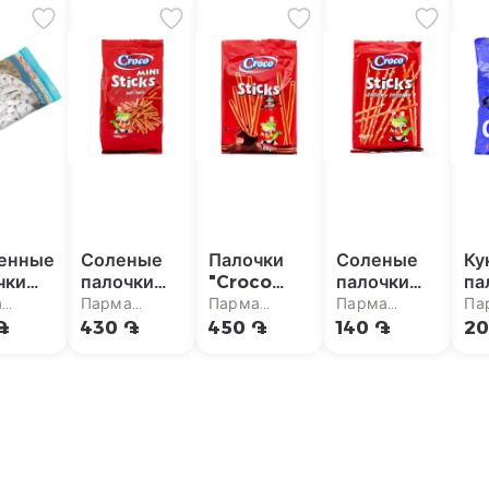
енные
Соленые
Палочки
Соленые
Ку
чки
палочки
"Croco
палочки
па
еп"
"Croco
Sticks"
"Croco
"Г
а
Парма
Парма
Парма
Па
Mini
шоколад
Sticks" с
Ке
маркет
супермаркет
супермаркет
супермаркет
су
֏
430 ֏
450 ֏
140 ֏
20
Sticks"
80г
кунжутом
Cr
100г
40г
шо
80