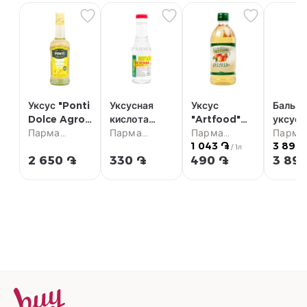
Уксус "Ponti
Уксусная
Уксус
Бальза
Dolce Agro"
кислота
"Artfood"
уксус 
лимонный
Парма
70% 180мл
Парма
яблочный
Парма
Aceto 
Парма
1 043 ֏
3 890
500мл
супермаркет
супермаркет
470мл
супермаркет
Moden
супер
/ 1л
2 650 ֏
330 ֏
490 ֏
3 89