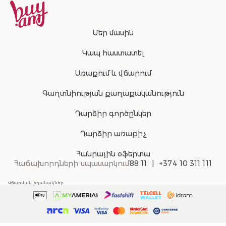
Մեր մասին
Կապ հաստատել
Առաքում և վճարում
Գաղտնիության քաղաքականություն
Դարձիր գործընկեր
Դարձիր առաքիչ
Հանրային օֆերտա
Հաճախորդների սպասարկում
88 11
+374 10 311 111
Վճարման եղանակներ