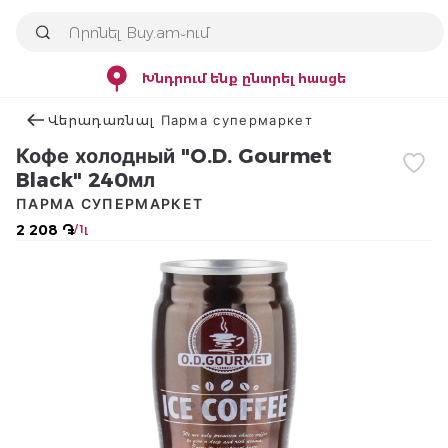
Խնդրում ենք ընտրել հասցե
Վերադառնալ Парма супермаркет
Кофе холодный "O.D. Gourmet
Black" 240мл
ПАРМА СУПЕРМАРКЕТ
2 208 ֏
/ 1լ