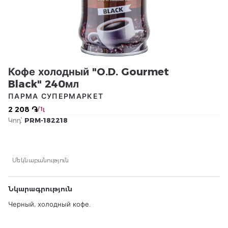
Кофе холодный "O.D. Gourmet
Black" 240мл
ПАРМА СУПЕРМАРКЕТ
2 208 ֏
/ 1լ
Կոդ՝
PRM-182218
Մեկնաբանություն
Նկարագրություն
Черный, холодный
кофе.