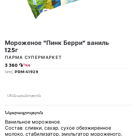
Мороженое "Пинк Берри" ваниль
125г
ПАРМА СУПЕРМАРКЕТ
3 360 ֏
/ 1կգ
Կոդ՝
PRM-41929
Մեկնաբանություն
Նկարագրություն
Ванильное мороженое.
Состав: сливки, сахар, сухое обезжиренное
молоко, стабилизатор, эмульгатор мороженого,