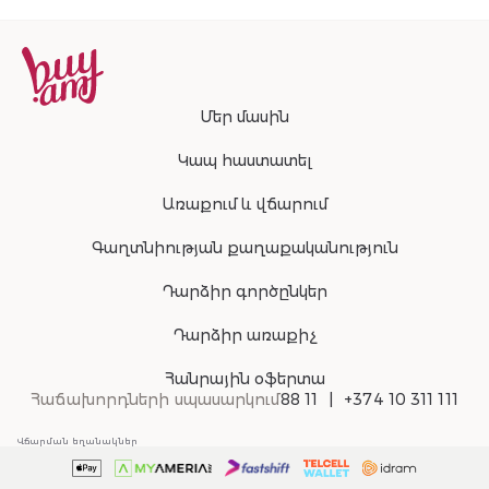
Մեր մասին
Կապ հաստատել
Առաքում և վճարում
Գաղտնիության քաղաքականություն
Դարձիր գործընկեր
Դարձիր առաքիչ
Հանրային օֆերտա
Հաճախորդների սպասարկում
88 11
+374 10 311 111
Վճարման եղանակներ