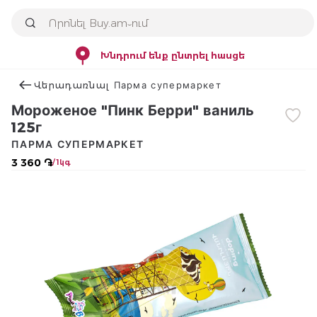
Խնդրում ենք ընտրել հասցե
Վերադառնալ Парма супермаркет
Мороженое "Пинк Берри" ваниль
125г
ПАРМА СУПЕРМАРКЕТ
3 360 ֏
/ 1կգ