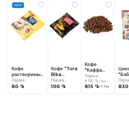
NEW
Кофе
Кофе
Кофе "Tora
Цик
"Каффа
растворимый
Bika
"Ба
Агло" кг
Парма
"Maxwell
Premium"
Хут
Парма
Парма
Пар
8 150 ֏
супермаркет
/ 1կգ
House 3in1"
3in1 25г
черн
супермаркет
супермаркет
супе
80 ֏
100 ֏
815 ֏
830
/ 0.1կգ
классический
шип
18г
100