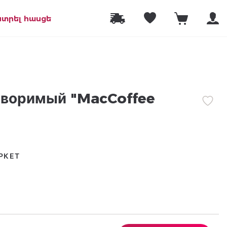
նտրել հասցե
творимый "MacCoffee
РКЕТ