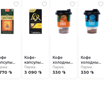
офе
Кофе-
Кофе
Кофе
апсулы
капсулы
холодный
холодный
Jacobs
"L`or
"Shake &
"Shake &
арма
Парма
Парма
Парма
spresso"
Espresso
Wake" с
Wake"
упермаркет
супермаркет
супермаркет
супермаркет
 770 ֏
3 090 ֏
330 ֏
330 ֏
2г
Biondo"
сахаром
170мл
52г
170мл