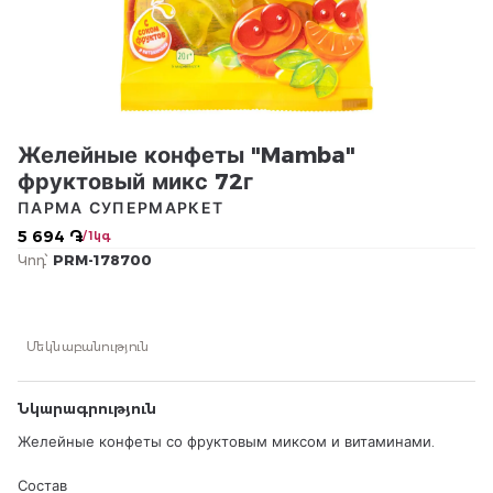
Желейные конфеты "Mamba"
фруктовый микс 72г
ПАРМА СУПЕРМАРКЕТ
5 694 ֏
/ 1կգ
Կոդ՝
PRM-178700
Մեկնաբանություն
Նկարագրություն
Желейные конфеты со фруктовым миксом и витаминами.
Состав