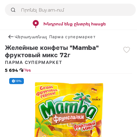
Խնդրում ենք ընտրել հասցե
Վերադառնալ Парма супермаркет
Желейные конфеты "Mamba"
фруктовый микс 72г
ПАРМА СУПЕРМАРКЕТ
5 694 ֏
/ 1կգ
18%