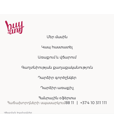
Մեր մասին
Կապ հաստատել
Առաքում և վճարում
Գաղտնիության քաղաքականություն
Դարձիր գործընկեր
Դարձիր առաքիչ
Հանրային օֆերտա
Հաճախորդների սպասարկում
88 11
+374 10 311 111
Վճարման եղանակներ