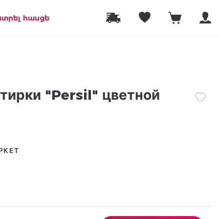
նտրել հասցե
стирки "Persil" цветной
РКЕТ