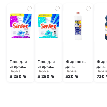
Гель для
Гель для
Жидкость
Жидк
стирки
стирки
для
для
"Savex
"Savex
отбеливания
отбе
Парма
Парма
Парма
Парм
Premium
Premium
"Белизна"
"Des
супермаркет
супермаркет
супермаркет
супер
3 250 ֏
3 250 ֏
320 ֏
730 
Parfume"
Crystal
жавель 1л
жаве
цветной
Fresh"
342г
цветной
342г