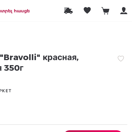
նտրել հասցե
"Bravolli" красная,
 350г
РКЕТ