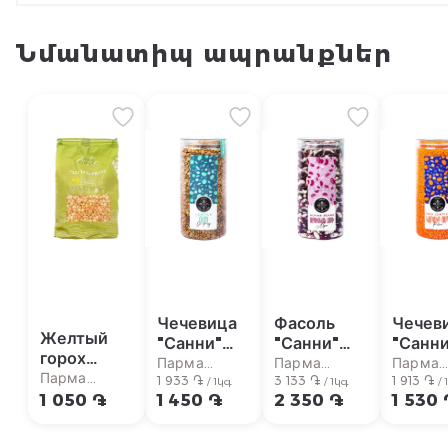
Նմանատիպ ապրանքներ
Чечевица
Фасоль
Чечев
Желтый
"Санни"
"Санни"
"Санни
горох
750г
альпийская
красна
Парма
Парма
Парма
"Arter"
Парма
1 933 ֏
750г
3 133 ֏
800г
1 913 ֏
супермаркет
супермаркет
суперм
/ 1կգ
/ 1կգ
/ 
800г
супермаркет
1 050 ֏
1 450 ֏
2 350 ֏
1 530