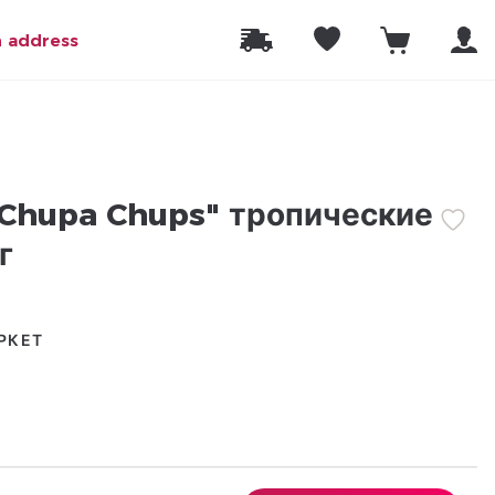
n address
Chupa Chups" тропические
г
РКЕТ