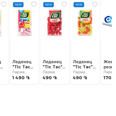
NEW
NEW
NEW
ц
Леденец
Леденец
Леденец
Жева
c
"Tic Tac
"Tic Tac"
"Tic Tac"
резин
Two"
вишня,
лайм,
"Orbi
Парма
Парма
Парма
Парма
лимон,
кола 18г
апельсин
грана
кет
супермаркет
супермаркет
супермаркет
супер
1 490 ֏
490 ֏
490 ֏
170 
а,
малина,
18г
малин
ара
без сахара
38.5г