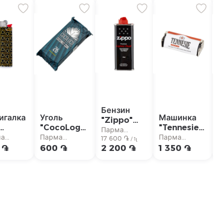
Бензин
игалка
Уголь
Машинка
"Zippo"
"CocoLogo"
"Tennesie
для
Парма
phic
для
Premium"
ма
Парма
Парма
зажигалок
17 600 ֏
супермаркет
/ 1լ
d"
кальяна,
для
рмаркет
супермаркет
супермаркет
 ֏
600 ֏
2 200 ֏
1 350 ֏
125мл
кокос 26шт
самокруток