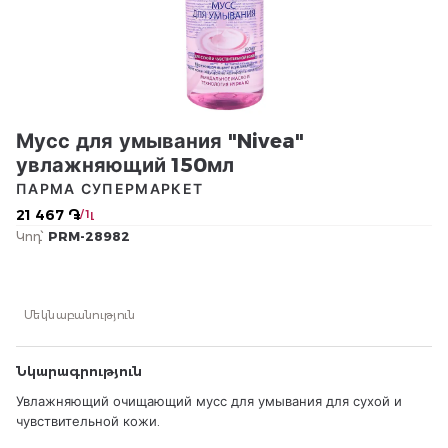
Мусс для умывания "Nivea"
увлажняющий 150мл
ПАРМА СУПЕРМАРКЕТ
21 467 ֏
/ 1լ
Կոդ՝
PRM-28982
Մեկնաբանություն
Նկարագրություն
Увлажняющий очищающий мусс для умывания для сухой и
чувствительной кожи.