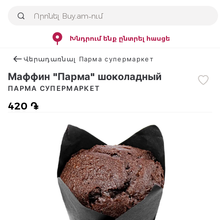
Խնդրում ենք ընտրել հասցե
Վերադառնալ Парма супермаркет
Маффин "Парма" шоколадный
ПАРМА СУПЕРМАРКЕТ
420 ֏