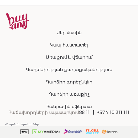
Մեր մասին
Կապ հաստատել
Առաքում և վճարում
Գաղտնիության քաղաքականություն
Դարձիր գործընկեր
Դարձիր առաքիչ
Հանրային օֆերտա
Հաճախորդների սպասարկում
88 11
+374 10 311 111
Վճարման եղանակներ