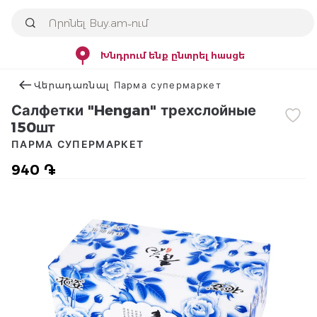
Խնդրում ենք ընտրել հասցե
Վերադառնալ Парма супермаркет
Салфетки "Hengan" трехслойные
150шт
ПАРМА СУПЕРМАРКЕТ
940 ֏