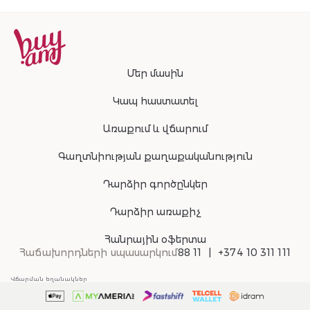
Մեր մասին
Կապ հաստատել
Առաքում և վճարում
Գաղտնիության քաղաքականություն
Դարձիր գործընկեր
Դարձիր առաքիչ
Հանրային օֆերտա
Հաճախորդների սպասարկում
88 11
+374 10 311 111
Վճարման եղանակներ