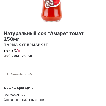
Натуральный сок "Амаре" томат
250мл
ПАРМА СУПЕРМАРКЕТ
1 720 ֏
/ 1լ
Կոդ՝
PRM-175830
Մեկնաբանություն
Նկարագրություն
Сок томатный․
Состав: свежий томат, соль.