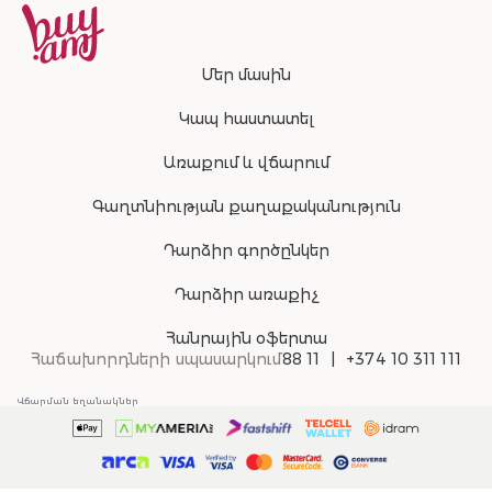
Մեր մասին
Կապ հաստատել
Առաքում և վճարում
Գաղտնիության քաղաքականություն
Դարձիր գործընկեր
Դարձիր առաքիչ
Հանրային օֆերտա
Հաճախորդների սպասարկում
88 11
+374 10 311 111
Վճարման եղանակներ