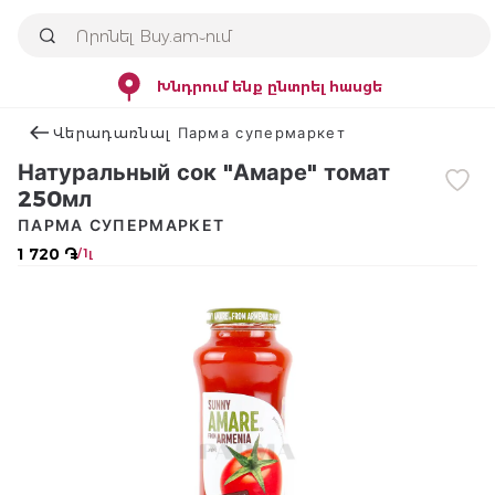
Խնդրում ենք ընտրել հասցե
Վերադառնալ Парма супермаркет
Натуральный сок "Амаре" томат
250мл
ПАРМА СУПЕРМАРКЕТ
1 720 ֏
/ 1լ