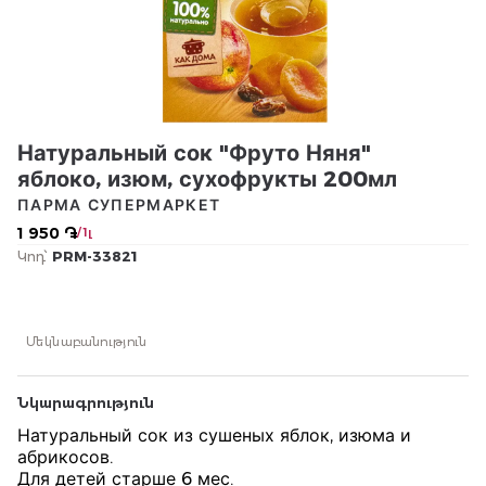
Натуральный сок "Фруто Няня"
яблоко, изюм, сухофрукты 200мл
ПАРМА СУПЕРМАРКЕТ
1 950 ֏
/ 1լ
Կոդ՝
PRM-33821
Մեկնաբանություն
Նկարագրություն
Натуральный сок из сушеных яблок, изюма и
абрикосов.
Для детей старше 6 мес.