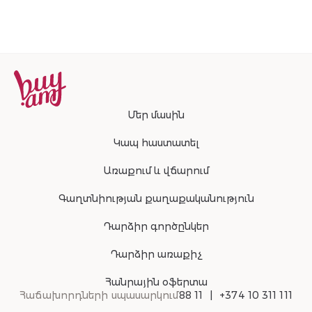
Մեր մասին
Կապ հաստատել
Առաքում և վճարում
Գաղտնիության քաղաքականություն
Դարձիր գործընկեր
Դարձիր առաքիչ
Հանրային օֆերտա
Հաճախորդների սպասարկում
88 11
+374 10 311 111