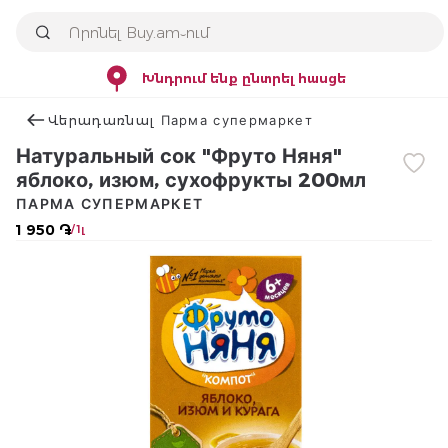
Խնդրում ենք ընտրել հասցե
Վերադառնալ Парма супермаркет
Натуральный сок "Фруто Няня"
яблоко, изюм, сухофрукты 200мл
ПАРМА СУПЕРМАРКЕТ
1 950 ֏
/ 1լ