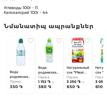
Углеводы 100г - 11
Килокалорий 100г - 44
Նմանատիպ ապրանքներ
Вода
Натуральный
Натур
Вода
родниковая
сок "Fleur
сок "F
родниковая
"Gipopo"
Парма
Alpine"
Парма
Alpine
Парма
"Фрутто
Парма
1 152 ֏
3 250 ֏
3 050
для детей
супермаркет
вишня
супермаркет
яблоко
супер
/ 1լ
/ 1լ
Няня" для
супермаркет
350 ֏
380 ֏
650 ֏
610 
330мл
200мл
вишня
детей 330мл
200мл