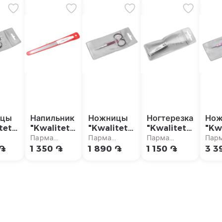
ицы
Напильник
Ножницы
Ногтерезка
Нож
tet
"Kwalitet
"Kwalitet
"Kwalitet
"Kw
en"
Solingen"
Solingen"
Solingen"
Sol
Парма
Парма
Парма
Пар
для ногтей
для
для
аркет
супермаркет
супермаркет
супермаркет
супе
 ֏
1 350 ֏
1 890 ֏
1 150 ֏
3 3
улы
кутикулы
кут