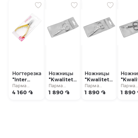
Ногтерезка
Ножницы
Ножницы
Ножн
"Inter
"Kwalitet
"Kwalitet
"Kwali
Vion"
Solingen"
Solingen"
Soling
Парма
Парма
Парма
Парма
для
для
для
супермаркет
супермаркет
супермаркет
суперм
4 160 ֏
1 890 ֏
1 890 ֏
1 890
кутикулы
кутикулы
кутик