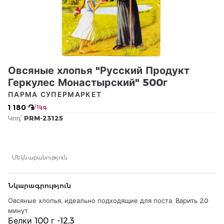
Овсяные хлопья "Русский Продукт
Геркулес Монастырский" 500г
ПАРМА СУПЕРМАРКЕТ
1 180 ֏
/ 1կգ
Կոդ՝
PRM-23125
Մեկնաբանություն
Նկարագրություն
Овсяные хлопья, идеально подходящие для поста. Варить 20
минут.
Белки 100 г -12,3