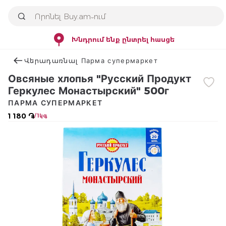
Խնդրում ենք ընտրել հասցե
Վերադառնալ Парма супермаркет
Овсяные хлопья "Русский Продукт
Геркулес Монастырский" 500г
ПАРМА СУПЕРМАРКЕТ
1 180 ֏
/ 1կգ