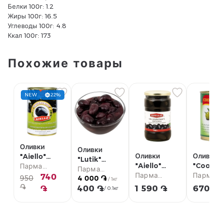
Белки 100г: 1.2
Жиры 100г: 16.5
Углеводы 100г: 4.8
Ккал 100г: 173
Похожие товары
NEW
22%
Оливки
Оливки
Оливки
Оливк
"Aiello"
"Lutik"
"Aiello"
"Coopo
черные, без
Парма
каламата, с
Парма
черные, с
Парма
зелены
Парма
косточек
супермаркет
740
950
4 000 ֏
косточкой кг
супермаркет
/ 1кг
косточкой
супермаркет
косто
супер
400г
֏
֏
400 ֏
1 590 ֏
670 
/ 0.1кг
720г
150г