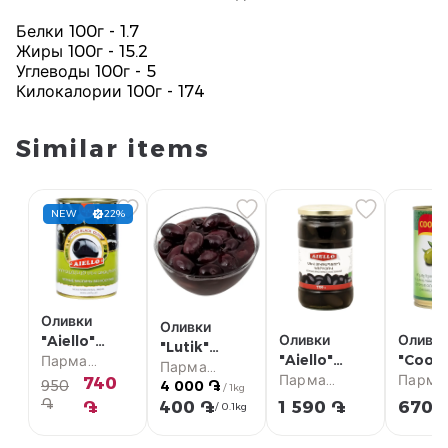
Белки 100г - 1.7
Жиры 100г - 15.2
Углеводы 100г - 5
Килокалории 100г - 174
Similar items
NEW
22%
Оливки
Оливки
Оливки
Оливк
"Aiello"
"Lutik"
"Aiello"
"Coopo
черные, без
Парма
каламата, с
Парма
черные, с
Парма
зелены
Парма
косточек
супермаркет
740
950
4 000 ֏
косточкой кг
супермаркет
/ 1kg
косточкой
супермаркет
косто
супер
400г
֏
֏
400 ֏
1 590 ֏
670 
/ 0.1kg
720г
150г