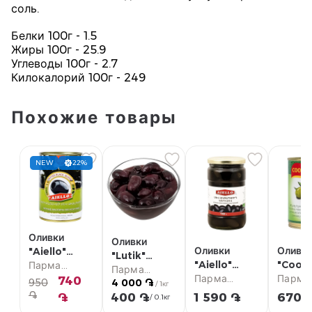
соль.
Белки 100г - 1.5
Жиры 100г - 25.9
Углеводы 100г - 2.7
Килокалорий 100г - 249
Похожие товары
NEW
22%
Оливки
Оливки
Оливки
Оливк
"Aiello"
"Lutik"
"Aiello"
"Coopo
черные, без
Парма
каламата, с
Парма
черные, с
Парма
зелены
Парма
косточек
супермаркет
740
950
4 000 ֏
косточкой кг
супермаркет
/ 1кг
косточкой
супермаркет
косто
супер
400г
֏
֏
400 ֏
1 590 ֏
670 
/ 0.1кг
720г
150г