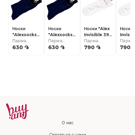
Носки
Носки
Носки "Alex
Носки 
"Alexsocks
"Alexsocks
Invisible 39-
Invisib
family 39-
Парма
family 41-
Парма
42" белые
Парма
38" бе
Парма
40" синие
супермаркет
42" синие
супермаркет
супермаркет
супер
630 ֏
630 ֏
790 ֏
790 
О нас
Связаться с нами