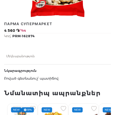
ПАРМА СУПЕРМАРКЕТ
4 560 ֏
/ 1կգ
Կոդ՝
PRM-162874
Մեկնաբանություն
Նկարագրություն
Բոված գետնանուշ՝ պատիճով:
Նմանատիպ ապրանքներ
NEW
18%
NEW
NEW
NEW