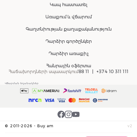
Կապ հաստատել
Առաքում և վճարում
Գաղտնիության քաղաքականություն
Դարձիր գործընկեր
Դարձիր առաքիչ
Հանրային օֆերտա
Հաճախորդների սպասարկում
88 11
+374 10 311 111
Վճարման եղանակներ
©
2011-
2026
-
Buy.am
v
2