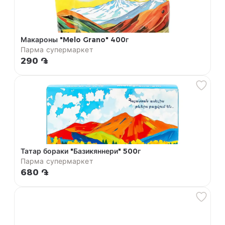
Макароны "Melo Grano" 400г
Парма супермаркет
290 ֏
Татар бораки "Базикяннери" 500г
Парма супермаркет
680 ֏