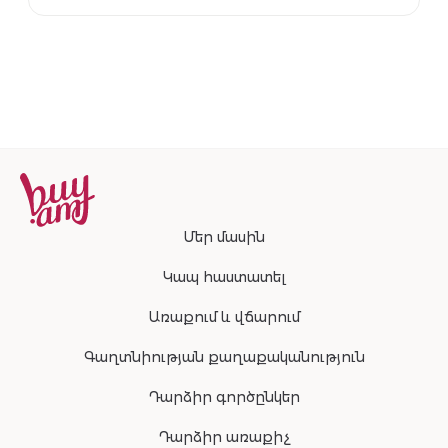
Մեր մասին
Կապ հաստատել
Առաքում և վճարում
Գաղտնիության քաղաքականություն
Դարձիր գործընկեր
Դարձիր առաքիչ