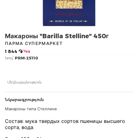
Макароны "Barilla Stelline" 450г
ПАРМА СУПЕРМАРКЕТ
1 844 ֏
/ 1կգ
Կոդ՝
PRM-25110
Մեկնաբանություն
Նկարագրություն
Макароны типа Стеллине.
Состав: мука твердых сортов пшеницы высшего
сорта, вода.