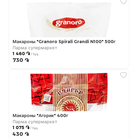
Макароны "Granoro Spirali Grandi N100" 500г
Парма супермаркет
1 460 ֏
/ 1կգ
730 ֏
Макароны "Агорик" 400г
Парма супермаркет
1 075 ֏
/ 1կգ
430 ֏