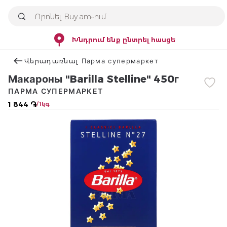
Խնդրում ենք ընտրել հասցե
Վերադառնալ Парма супермаркет
Макароны "Barilla Stelline" 450г
ПАРМА СУПЕРМАРКЕТ
1 844 ֏
/ 1կգ