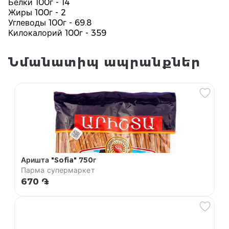
Белки 100г - 14
Жиры 100г - 2
Углеводы 100г - 69.8
Килокалорий 100г - 359
Նմանատիպ ապրանքներ
Аришта "Sofia" 750г
Парма супермаркет
670 ֏